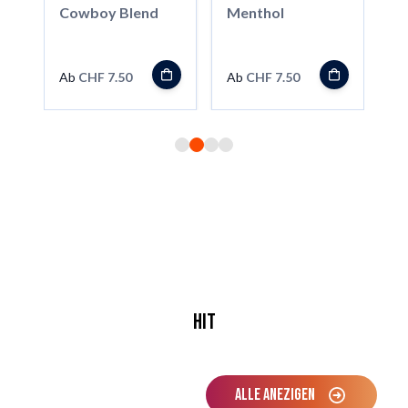
Cowboy Blend
Menthol
2
Ab
CHF 7.50
Ab
CHF 7.50
A
View more about Liquid Station Niko
View more about Liquid Station M
View more about Liquid Station 
View more about ELFBAR ELF
Hit
ALLE ANEZIGEN