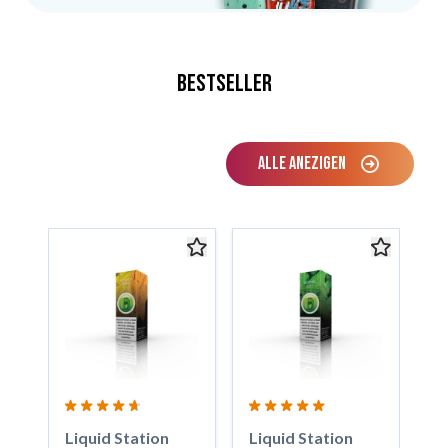
Bestseller
ALLE ANEZIGEN
Karussell überspringen
Liquid Station
Liquid Station
E