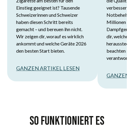
Zigarette am besten für den
die Qualität h
Einstieg geeignet ist? Tausende
verbessert. Wa
Schweizerinnen und Schweizer
Notbehelf galt
haben diesen Schritt bereits
Millionen vo
gemacht – und bereuen ihn nicht.
Dampfgerät d
Wir zeigen dir, worauf es wirklich
dir, welche 
ankommt und welche Geräte 2026
heraussteche
den besten Start bieten.
beachten soll
verantwortun
GANZEN ARTIKEL LESEN
GANZEN A
So funktioniert es