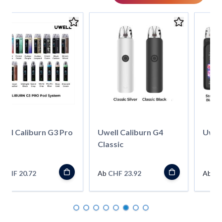
well Caliburn G3 Pro
Uwell Caliburn G4
Uwell
Classic
b
CHF 20.72
Ab
CHF 23.92
Ab
CH