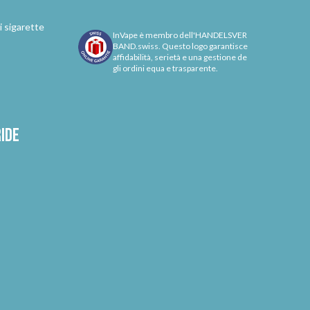
i sigarette
InVape è membro dell'HANDELSVER
BAND.swiss. Questo logo garantisce
affidabilità, serietà e una gestione de
gli ordini equa e trasparente.
ride