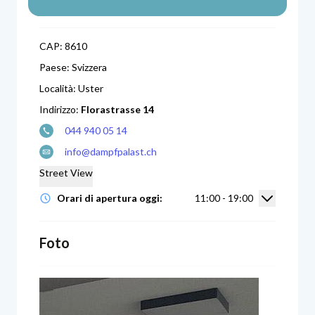
CAP:
8610
Paese:
Svizzera
Località:
Uster
Indirizzo:
Florastrasse 14
044 940 05 14
info@dampfpalast.ch
Street View
Mostra/na
Orari di apertura oggi:
11:00 - 19:00
Foto