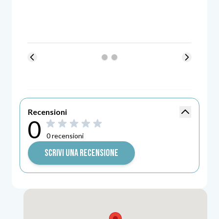
Mostra/na
Recensioni
Punteggio recensi
0
0\u0020su\u00205\u0020stelle
0 recensioni
SCRIVI UNA RECENSIONE