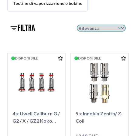
Testine di vaporizzazione e bobine
filtra
DISPONIBILE
DISPONIBILE
4 x Uwell Caliburn G /
5 x Innokin Zenith/ Z-
G2 / X / GZ2 Koko
Coil
Prime Coil
10,40 CHF -