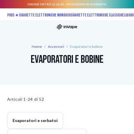
ORDINE ENTRO LE 16:00 - SPEDIZIONE IN GIORNATA.
Salta al contenuto
Pods ★
Sigarette elettroniche monouso
Sigarette elettroniche classiche
Liquidi
Home
/
Accessori
/
Evaporatori e bobine
Evaporatori e bobine
Articoli
1-24 di
52
Evaporatori e serbatoi