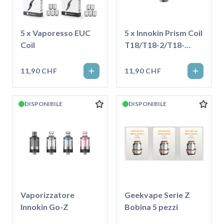
5 x Vaporesso EUC
5 x Innokin Prism Coil
Coil
T18/T18-2/T18-
X/T22 1.5 Ohm
11,90 CHF
11,90 CHF
DISPONIBILE
DISPONIBILE
Vaporizzatore
Geekvape Serie Z
Innokin Go-Z
Bobina 5 pezzi