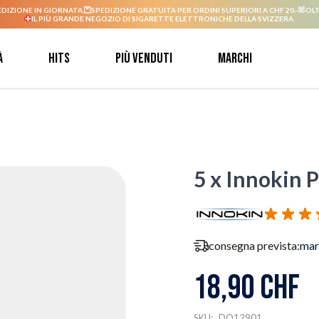
EDIZIONE IN GIORNATA.
SPEDIZIONE GRATUITA PER ORDINI SUPERIORI A CHF 20.-
OLT
IL PIÙ GRANDE NEGOZIO DI SIGARETTE ELETTRONICHE DELLA SVIZZERA.
à
Hits
Più venduti
Marchi
5 x Innokin 
consegna prevista:
mar
18,90 CHF
SKU:
DO12901