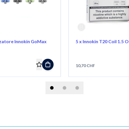
zatore Innokin GoMax
5 x Innokin T20 Coil 1.5 
10,70 CHF