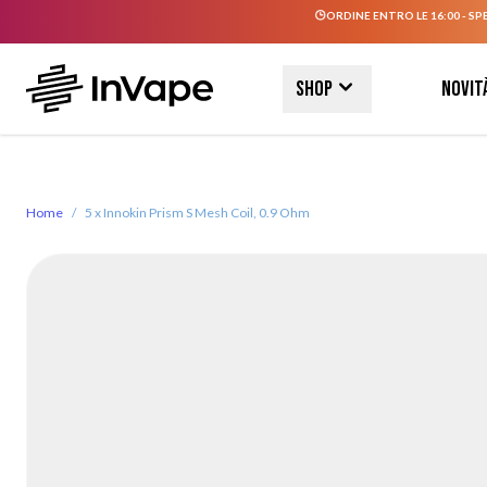
ORDINE ENTRO LE 16:00 - SP
Salta al contenuto
Shop
Novit
Home
/
5 x Innokin Prism S Mesh Coil, 0.9 Ohm