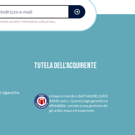
viando, accetto l'informativa sulla privacy.
Tutela dell'acquirente
i sigarette
InVape è membro dell'HANDELSVER
BAND.swiss. Questo logo garantisce
affidabilità, serietà e una gestione de
gli ordini equa e trasparente.