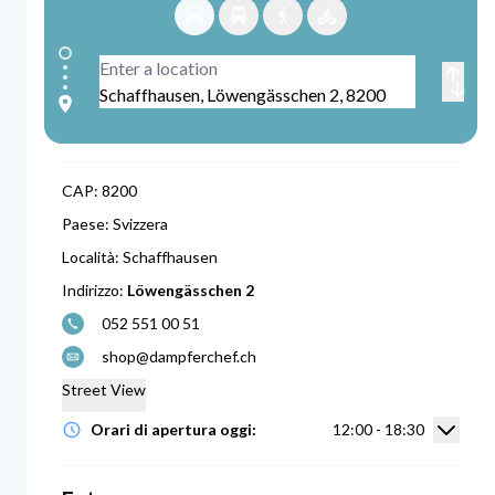
CAP:
8200
Paese:
Svizzera
Località:
Schaffhausen
Indirizzo:
Löwengässchen 2
052 551 00 51
shop@dampferchef.ch
Street View
Mostra
Orari di apertura oggi:
12:00 - 18:30