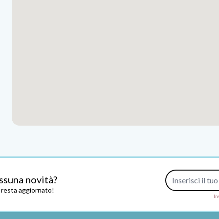
Indirizzo e-mail
ssuna novità?
e resta aggiornato!
In