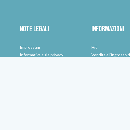
Note legali
Informazioni
Impressum
Hit
e
Informativa sulla privacy
Vendita all'ingrosso d
elettroniche
Condizioni generali di contratto
Lavori
Recesso
Elfbar
Verifica dell'età
Guida