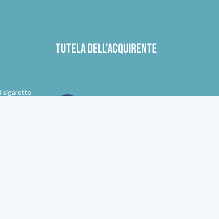
Tutela dell'acquirente
i sigarette
InVape è membro dell'HANDELSVER
BAND.swiss. Questo logo garantisce
affidabilità, serietà e una gestione de
gli ordini equa e trasparente.