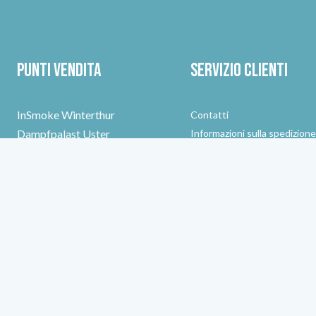
Punti vendita
Servizio clienti
InSmoke Winterthur
Contatti
Dampfpalast Uster
Informazioni sulla spedizion
Metodi di pagamento
Dampferchef Schaffhausen
Resi
Danni o smarrimenti
Ritiro
Note di credito