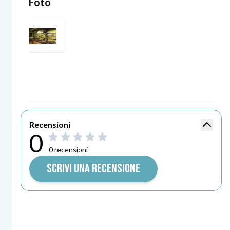
Foto
Mostra
Recensioni
Punteggio recensi
0
0\u0020su\u00205\u0020stelle
0 recensioni
SCRIVI UNA RECENSIONE