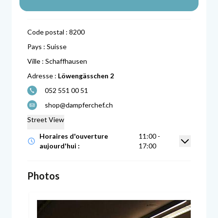
Code postal :
8200
Pays :
Suisse
Ville :
Schaffhausen
Adresse :
Löwengässchen 2
052 551 00 51
shop@dampferchef.ch
Street View
Horaires d'ouverture
11:00 -
Afficher/
aujourd'hui :
17:00
Photos