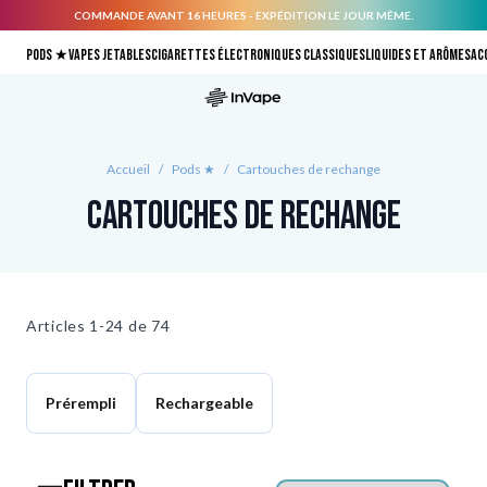
COMMANDE AVANT 16 HEURES - EXPÉDITION LE JOUR MÊME.
Allez au contenu
Pods ★
Vapes jetables
Cigarettes électroniques classiques
Liquides et arômes
Ac
Accueil
/
Pods ★
/
Cartouches de rechange
Cartouches de rechange
Articles
1-24 de
74
Prérempli
Rechargeable