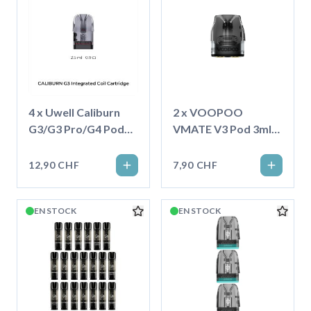
4 x Uwell Caliburn
2 x VOOPOO
G3/G3 Pro/G4 Pod
VMATE V3 Pod 3ml
2.5ml
Topfill, 0.7 Ohm
12,90 CHF
7,90 CHF
EN STOCK
EN STOCK