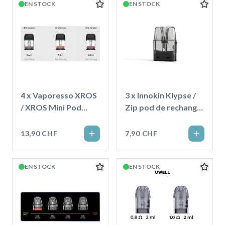
EN STOCK
EN STOCK
4 x Vaporesso XROS
3 x Innokin Klypse /
/ XROS Mini Pod
Zip pod de rechange
Corex3.0 - 3ml
2ml
13,90 CHF
7,90 CHF
EN STOCK
EN STOCK