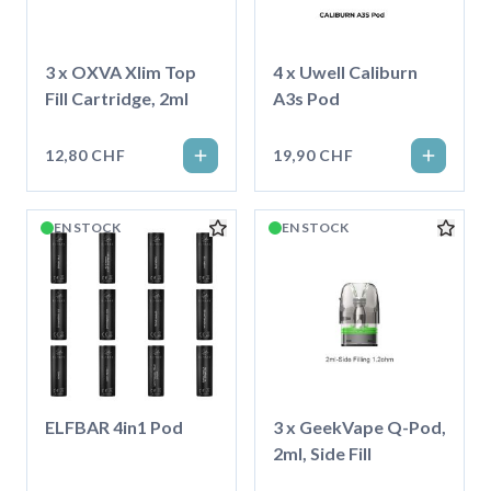
3 x OXVA Xlim Top
4 x Uwell Caliburn
Fill Cartridge, 2ml
A3s Pod
12,80 CHF
19,90 CHF
EN STOCK
EN STOCK
ELFBAR 4in1 Pod
3 x GeekVape Q-Pod,
2ml, Side Fill