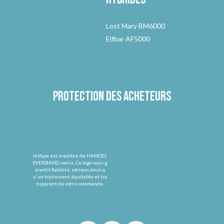
Lost Mary BM6000
Elfbar AF5000
Protection des acheteurs
InVape est membre de HANDEL
SVERBAND.swiss. Ce logo vous g
arantit fiabilité, sérieux ainsi q
u'un traitement équitable et tra
nsparent de votre commande.