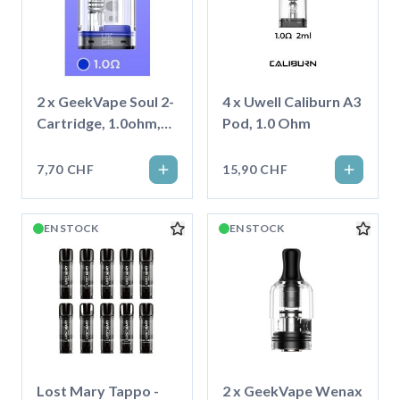
2 x GeekVape Soul 2-
4 x Uwell Caliburn A3
Cartridge, 1.0ohm,
Pod, 1.0 Ohm
4ml
7,70 CHF
15,90 CHF
EN STOCK
EN STOCK
Lost Mary Tappo -
2 x GeekVape Wenax