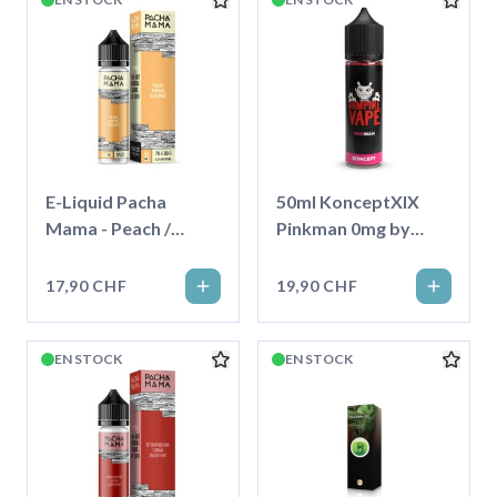
E-Liquid Pacha
50ml KonceptXIX
Mama - Peach /
Pinkman 0mg by
Papaya / Coconut-
Vampire Vape
50ml
17,90 CHF
19,90 CHF
EN STOCK
EN STOCK