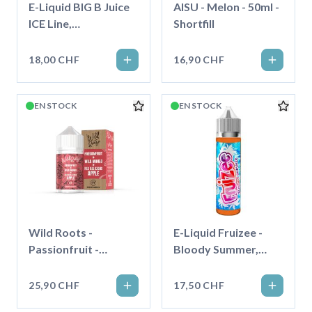
E-Liquid BIG B Juice
AISU - Melon - 50ml -
ICE Line,
Shortfill
Watermelon 50ml
''Shortfill''
18,00 CHF
16,90 CHF
EN STOCK
EN STOCK
Wild Roots -
E-Liquid Fruizee -
Passionfruit -
Bloody Summer,
Shortfill
50ml ''Shortfill''
25,90 CHF
17,50 CHF