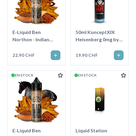
E-Liquid Ben
50ml KonceptXIX
Northon - Indian
Heisenberg 0mg by
Spirit, 50ml
Vampire Vape
''Shortfill''
22,90 CHF
19,90 CHF
EN STOCK
EN STOCK
E-Liquid Ben
Liquid Station