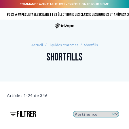
COMMANDE AVANT 16 HEURES - EXPÉDITION LE JOUR MÊME.
Allez au contenu
Pods ★
Vapes jetables
Cigarettes électroniques classiques
Liquides et arômes
Ac
Accueil
/
Liquides et arômes
/
Shortfills
Shortfills
Articles
1-24 de
346
filtrer