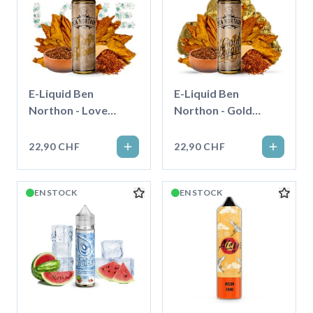
E-Liquid Ben
E-Liquid Ben
Northon - Love
Northon - Gold
Blond, 50ml
Digger, 50ml
''Shortfill''
''Shortfill''
22,90 CHF
22,90 CHF
EN STOCK
EN STOCK