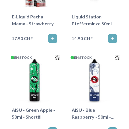
E-Liquid Pacha
Liquid Station
Mama - Strawberry /
Pfefferminze 50ml
Guava / Jackfruit -
Shortfill
50ml
17,90 CHF
14,90 CHF
EN STOCK
EN STOCK
AISU - Green Apple -
AISU - Blue
50ml - Shortfill
Raspberry - 50ml -
Shortfill