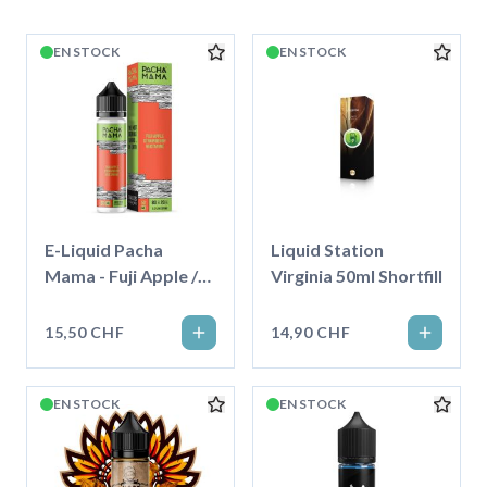
EN STOCK
EN STOCK
E-Liquid Pacha
Liquid Station
Mama - Fuji Apple /
Virginia 50ml Shortfill
Strawberry /
Nektarine - 50ml
15,50 CHF
14,90 CHF
EN STOCK
EN STOCK