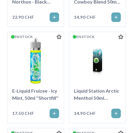
Northon - Black
Cowboy Blend 50ml
Horse, 50ml
Shortfill
''Shortfill'
22,90 CHF
14,90 CHF
EN STOCK
EN STOCK
E-Liquid Fruizee - Icy
Liquid Station Arctic
Mint, 50ml ''Shortfill''
Menthol 50ml
Shortfill
17,50 CHF
14,90 CHF
EN STOCK
EN STOCK