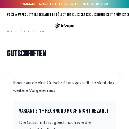
COMMANDE AVANT 16 HEURES - EXPÉDITION LE JOUR MÊME.
Allez au contenu
Pods ★
Vapes jetables
Cigarettes électroniques classiques
Liquides et arômes
Ac
Accueil
/
Gutschriften
Gutschriften
Ihnen wurde eine Gutschrift ausgestellt. So sieht das
weitere Vorgehen aus:
Variante 1 – Rechnung noch nicht bezahlt
Die Gutschrift ist gleich hoch wie die