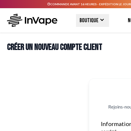
COMMANDE AVANT 16 HEURES - EXPÉDITION LE JOUR
Allez au contenu
Boutique
N
Créer un nouveau compte client
Rejoins-nou
Informatio