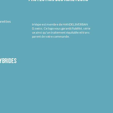
arettes
InVape est membre de HANDELSVERBAN
D.swiss. Ce logo vous garantit fiabilité, série
ux ainsi qu'un traitement équitable et trans
parent de votre commande.
ybrides