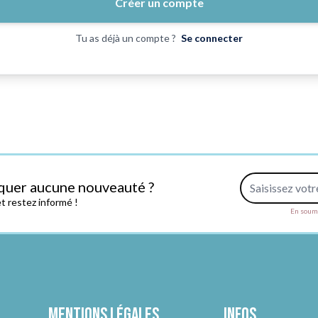
Créer un compte
Tu as déjà un compte ?
Se connecter
Adresse e-mail
quer aucune nouveauté ?
 restez informé !
En soume
Mentions légales
Infos