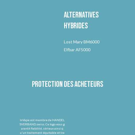
Alternatives
hybrides
Lost Mary BM6000
Elfbar AF5000
Protection des acheteurs
InVape est membre de HANDEL
SVERBAND.swiss. Ce logo vous g
arantit fiabilité, sérieux ainsi q
u'un traitement équitable et tra