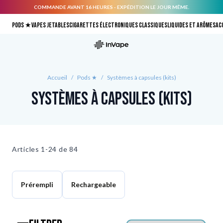
COMMANDE AVANT 16 HEURES - EXPÉDITION LE JOUR MÊME.
Allez au contenu
Pods ★
Vapes jetables
Cigarettes électroniques classiques
Liquides et arômes
Ac
Accueil
/
Pods ★
/
Systèmes à capsules (kits)
Systèmes à capsules (kits)
Articles
1-24 de
84
Prérempli
Rechargeable