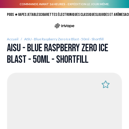
COMMANDE AVANT 16 HEURES - EXPÉDITION LE JOUR MÊME.
Allez au contenu
Pods ★
Vapes jetables
Cigarettes électroniques classiques
Liquides et arômes
Ac
Accueil
/
AISU - Blue Raspberry Zero Ice Blast - 50ml - Shortfill
AISU - Blue Raspberry Zero Ice
Blast - 50ml - Shortfill