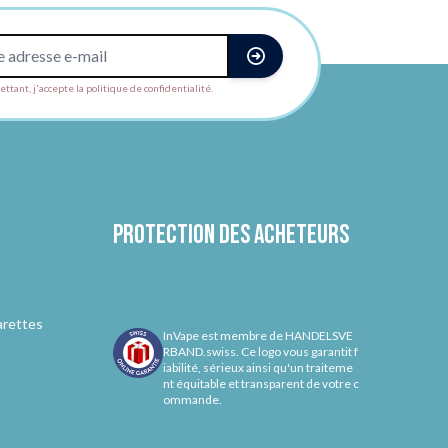
ttant, j'accepte la politique de confidentialité.
Protection des acheteurs
arettes
InVape est membre de HANDELSVE
RBAND.swiss. Ce logo vous garantit f
iabilité, sérieux ainsi qu'un traiteme
nt équitable et transparent de votre c
ommande.