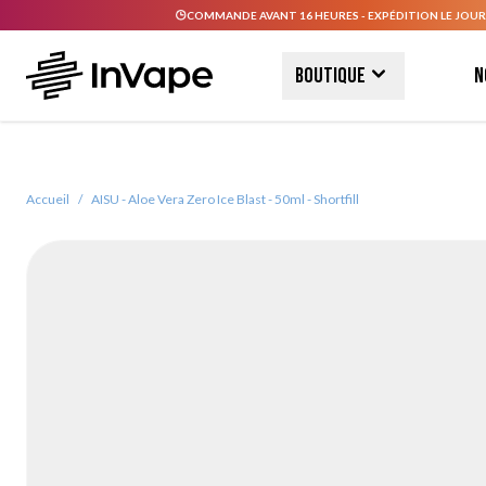
COMMANDE AVANT 16 HEURES - EXPÉDITION LE JOUR
Allez au contenu
Boutique
N
Accueil
/
AISU - Aloe Vera Zero Ice Blast - 50ml - Shortfill