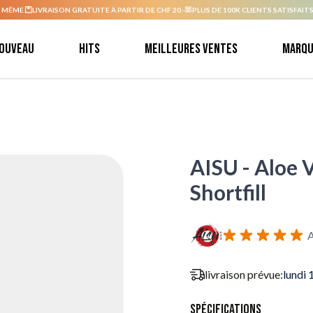
 MÊME.
LIVRAISON GRATUITE À PARTIR DE CHF 20.-
PLUS DE 100K CLIENTS SATISFAITS
ouveau
Hits
Meilleures ventes
Marqu
AISU - Aloe V
Shortfill
A
livraison prévue:
lundi 
Spécifications