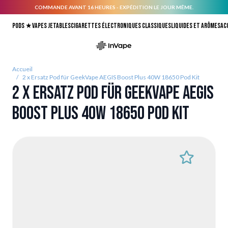
COMMANDE AVANT 16 HEURES - EXPÉDITION LE JOUR MÊME.
Allez au contenu
Pods ★
Vapes jetables
Cigarettes électroniques classiques
Liquides et arômes
Ac
Accueil
/
2 x Ersatz Pod für GeekVape AEGIS Boost Plus 40W 18650 Pod Kit
2 x Ersatz Pod für GeekVape AEGIS
Boost Plus 40W 18650 Pod Kit