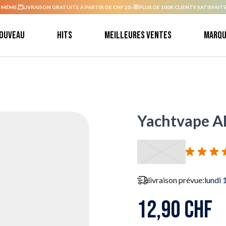
 MÊME.
LIVRAISON GRATUITE À PARTIR DE CHF 20.-
PLUS DE 100K CLIENTS SATISFAITS
ouveau
Hits
Meilleures ventes
Marqu
Yachtvape A
livraison prévue:
lundi 
12,90 CHF