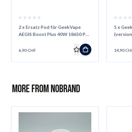
2 x Ersatz Pod für GeekVape
5 x Geek
AEGIS Boost Plus 40W 18650 Pod
(version
Kit
6,90 CHF
14,90 CH
More from NoBrand