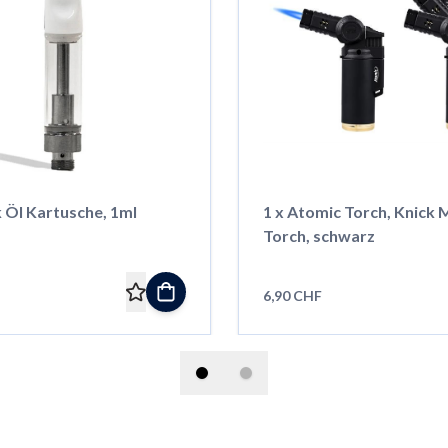
 Öl Kartusche, 1ml
1 x Atomic Torch, Knick M
Torch, schwarz
6,90 CHF