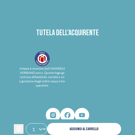
Tutela dell'acquirente
InVape è membro dell'HANDELS
VERBAND.swiss. Questo logo ga
rantisce affidabilità, serietà e un
a gestione degli ordini equa e tra
sparente.
AGGIUNGI AL CARRELLO