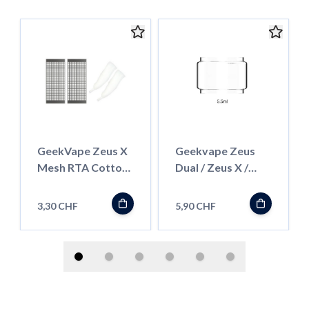
GeekVape Zeus X
Geekvape Zeus
Mesh RTA Cotton
Dual / Zeus X /
und Mesh Set, KTR
Zeus Subohm
0.2ohm
Ersatzglas 5.5ml
3,30 CHF
5,90 CHF