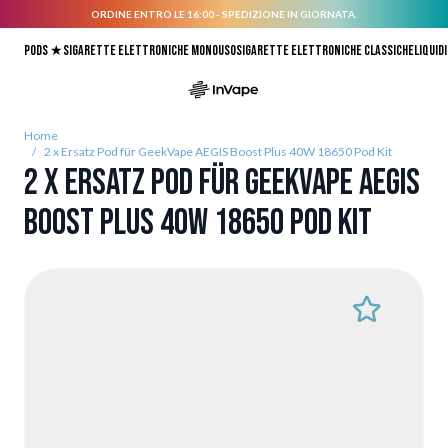
ORDINE ENTRO LE 16:00 - SPEDIZIONE IN GIORNATA.
Salta al contenuto
Pods ★
Sigarette elettroniche monouso
Sigarette elettroniche classiche
Liquidi
Home
/
2 x Ersatz Pod für GeekVape AEGIS Boost Plus 40W 18650 Pod Kit
2 x Ersatz Pod für GeekVape AEGIS
Boost Plus 40W 18650 Pod Kit