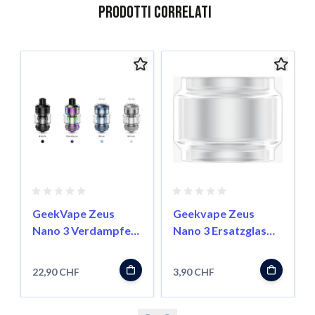
Prodotti correlati
È possibile navigare tra gli elementi del carosello utilizzando il
Salta il carosello
Vai alla navigazione del carosello
GeekVape Zeus
Geekvape Zeus
Nano 3 Verdampfer
Nano 3 Ersatzglas
5ml
5ml
22,90 CHF
3,90 CHF