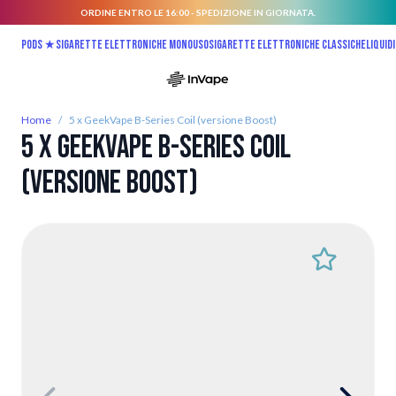
ORDINE ENTRO LE 16:00 - SPEDIZIONE IN GIORNATA.
Salta al contenuto
Pods ★
Sigarette elettroniche monouso
Sigarette elettroniche classiche
Liquidi
Home
/
5 x GeekVape B-Series Coil (versione Boost)
5 x GeekVape B-Series Coil
(versione Boost)