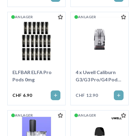
AN LAGER
AN LAGER
ELFBAR ELFA Pro
4 x Uwell Caliburn
Pods 0mg
G3/G3 Pro/G4 Pod
3.0ml
CHF 6.90
CHF 12.90
AN LAGER
AN LAGER