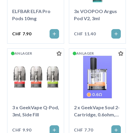
ELFBAR ELFA Pro
3x VOOPOO Argus
Pods 10mg
Pod V2, 3ml
CHF 7.90
CHF 11.40
AN LAGER
AN LAGER
3 x GeekVape Q-Pod,
2 x GeekVape Soul 2-
3ml, Side Fill
Cartridge, 0.6ohm,
4ml
CHF 9.90
CHF 7.70