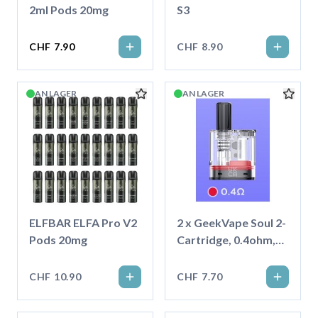
2ml Pods 20mg
S3
CHF 7.90
CHF 8.90
AN LAGER
AN LAGER
ELFBAR ELFA Pro V2
2 x GeekVape Soul 2-
Pods 20mg
Cartridge, 0.4ohm,
4ml
CHF 10.90
CHF 7.70