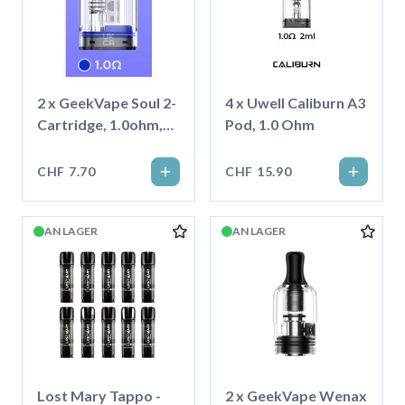
2 x GeekVape Soul 2-
4 x Uwell Caliburn A3
Cartridge, 1.0ohm,
Pod, 1.0 Ohm
4ml
CHF 7.70
CHF 15.90
AN LAGER
AN LAGER
Lost Mary Tappo -
2 x GeekVape Wenax