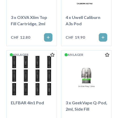
3 x OXVA Xlim Top
4 x Uwell Caliburn
Fill Cartridge, 2ml
A3s Pod
CHF 12.80
CHF 19.90
AN LAGER
AN LAGER
ELFBAR 4in1 Pod
3 x GeekVape Q-Pod,
2ml, Side Fill