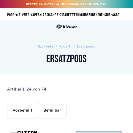
BESTELLUNG VOR 16 UHR - VERSAND AM SELBEN TAG.
Direkt zum Inhalt
Pods ★
Einweg-Vapes
Klassische E-Zigaretten
Liquids
Zubehör
E-Shisha
CBD
Startseite
/
Pods ★
/
Ersatzpods
Ersatzpods
Artikel
1-24 von
74
Vorbefüllt
Befüllbar