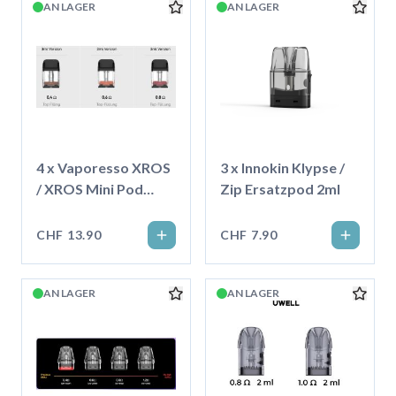
AN LAGER
AN LAGER
4 x Vaporesso XROS
3 x Innokin Klypse /
/ XROS Mini Pod
Zip Ersatzpod 2ml
Corex3.0 - 3ml
CHF 13.90
CHF 7.90
AN LAGER
AN LAGER