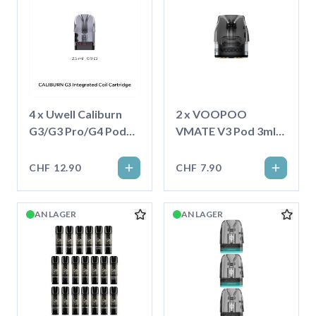
4 x Uwell Caliburn
2 x VOOPOO
G3/G3 Pro/G4 Pod
VMATE V3 Pod 3ml
2.5ml
Topfill, 0.7 Ohm
CHF 12.90
CHF 7.90
AN LAGER
AN LAGER