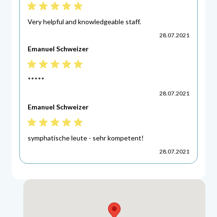
Kundenbewertung - 100%
5\u0020von\u00205\u0020Sternen
Very helpful and knowledgeable staff.
28.07.2021
Emanuel Schweizer
Kundenbewertung - 100%
5\u0020von\u00205\u0020Sternen
*****
28.07.2021
Emanuel Schweizer
Kundenbewertung - 100%
5\u0020von\u00205\u0020Sternen
symphatische leute - sehr kompetent!
28.07.2021