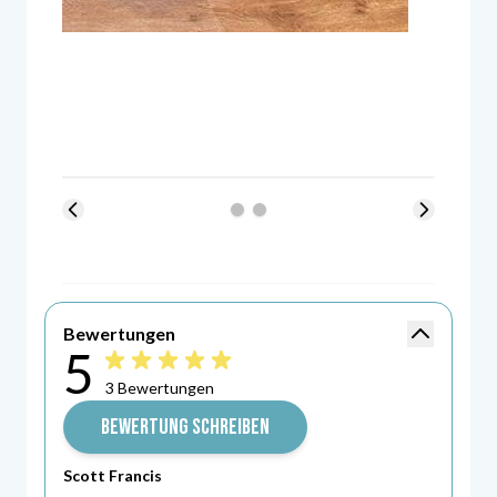
Bewertung
Bewertungen
Bewertung -
5
5\u0020von\u00205\u0020Sternen
3 Bewertungen
BEWERTUNG SCHREIBEN
Scott Francis