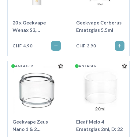
20 x Geekvape
Geekvape Cerberus
Wenax S3,
Ersatzglas 5.5ml
Baumwoll-
Mundstück
CHF 4.90
CHF 3.90
AN LAGER
AN LAGER
Geekvape Zeus
Eleaf Melo 4
Nano 1 & 2
Ersatzglas 2ml, D: 22
Ersatzglas 3.5ml