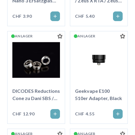
Nano 3 Ersatzglas
/ Zeus X RTA / Zeus
5ml
Subohm Ersatzglas
4.0ml
CHF 3.90
CHF 5.40
AN LAGER
AN LAGER
DICODES Reductions
Geekvape E100
Cone zu Dani SBS /
510er Adapter, Black
23mm
CHF 12.90
CHF 4.55
AN LAGER
AN LAGER