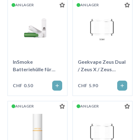
AN LAGER
AN LAGER
InSmoke
Geekvape Zeus Dual
Batteriehülle für
/ Zeus X / Zeus
18650
Subohm Ersatzglas
5.5ml
CHF 0.50
CHF 5.90
AN LAGER
AN LAGER