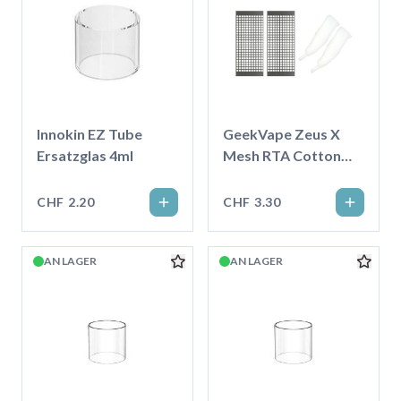
Innokin EZ Tube
GeekVape Zeus X
Ersatzglas 4ml
Mesh RTA Cotton
und Mesh Set, KTR
0.2ohm
CHF 2.20
CHF 3.30
AN LAGER
AN LAGER