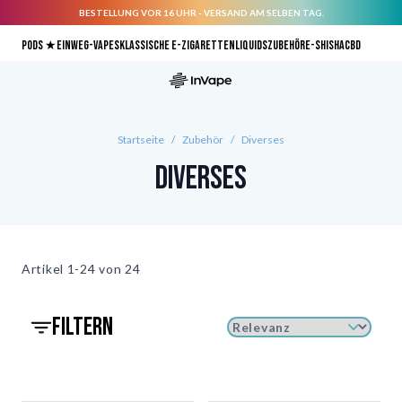
BESTELLUNG VOR 16 UHR - VERSAND AM SELBEN TAG.
Direkt zum Inhalt
Pods ★
Einweg-Vapes
Klassische E-Zigaretten
Liquids
Zubehör
E-Shisha
CBD
Startseite
/
Zubehör
/
Diverses
Diverses
Artikel
1-24 von
24
filtern