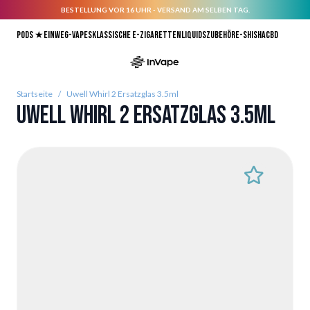
BESTELLUNG VOR 16 UHR - VERSAND AM SELBEN TAG.
Direkt zum Inhalt
Pods ★
Einweg-Vapes
Klassische E-Zigaretten
Liquids
Zubehör
E-Shisha
CBD
Startseite
/
Uwell Whirl 2 Ersatzglas 3.5ml
Uwell Whirl 2 Ersatzglas 3.5ml