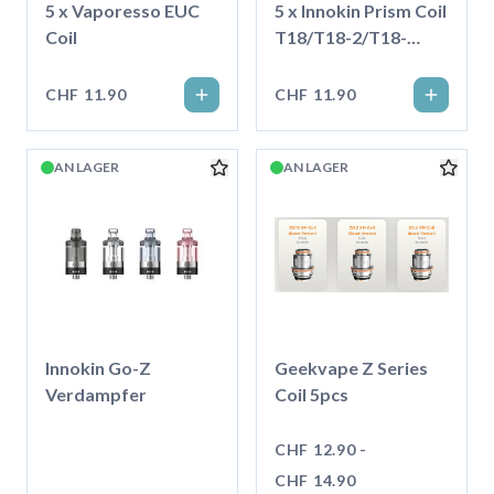
5 x Vaporesso EUC
5 x Innokin Prism Coil
Coil
T18/T18-2/T18-
X/T22 1.5 Ohm
CHF 11.90
CHF 11.90
AN LAGER
AN LAGER
Innokin Go-Z
Geekvape Z Series
Verdampfer
Coil 5pcs
CHF 12.90 -
CHF 14.90