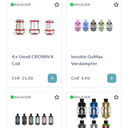
AN LAGER
AN LAGER
4 x Uwell CROWN 4
Innokin GoMax
Coil
Verdampfer
CHF 15.30
CHF 4.90
AN LAGER
AN LAGER