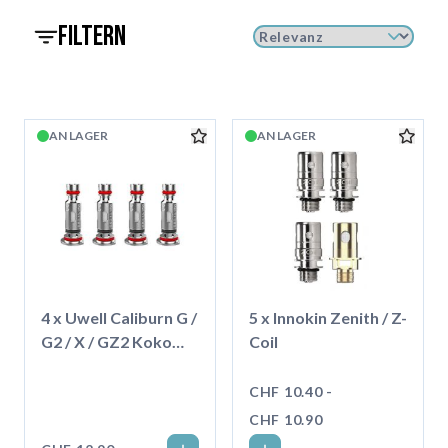
filtern
AN LAGER
AN LAGER
4 x Uwell Caliburn G /
5 x Innokin Zenith / Z-
G2 / X / GZ2 Koko
Coil
Prime Coil
CHF 10.40 -
CHF 10.90