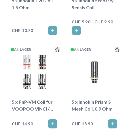
5 x Innokin T20 Coil
5 x Innokin Sceptre/
1.5 Ohm
Sensis Coil
CHF 5.90 - CHF 9.90
CHF 10.70
AN LAGER
AN LAGER
5 x PnP-VM Coil für
5 x Innokin Prism S
VOOPOO VINCI /
Mesh Coil, 0.9 Ohm
Drag S / X
CHF 14.90
CHF 18.90