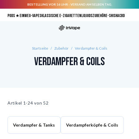
BESTELLUNG VOR 16 UHR - VERSAND AM SELBEN TAG.
Direkt zum Inhalt
Pods ★
Einweg-Vapes
Klassische E-Zigaretten
Liquids
Zubehör
E-Shisha
CBD
Startseite
/
Zubehör
/
Verdampfer & Coils
Verdampfer & Coils
Artikel
1-24 von
52
Verdampfer & Tanks
Verdampferköpfe & Coils