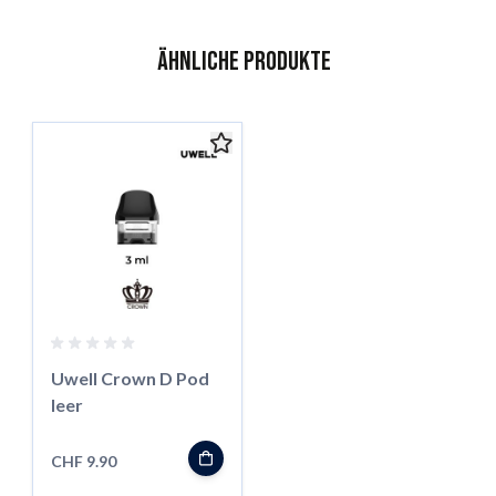
Ähnliche Produkte
Das Navigieren durch die Elemente des Karussells ist mit der 
Karussell überspringen
Uwell Crown D Pod
leer
CHF 9.90