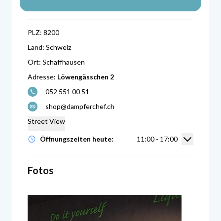
PLZ:
8200
Land:
Schweiz
Ort:
Schaffhausen
Adresse:
Löwengässchen 2
052 551 00 51
shop@dampferchef.ch
Street View
Öffnungsz
Öffnungszeiten heute:
11:00 - 17:00
Fotos