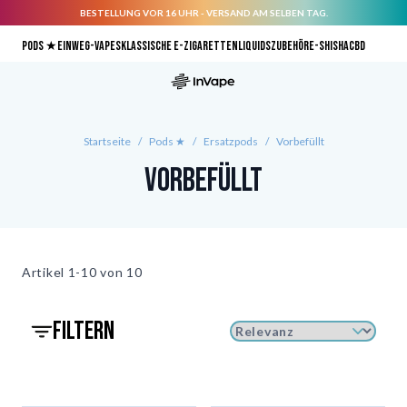
BESTELLUNG VOR 16 UHR - VERSAND AM SELBEN TAG.
Direkt zum Inhalt
Pods ★
Einweg-Vapes
Klassische E-Zigaretten
Liquids
Zubehör
E-Shisha
CBD
Startseite
/
Pods ★
/
Ersatzpods
/
Vorbefüllt
Vorbefüllt
Artikel
1-10 von
10
filtern