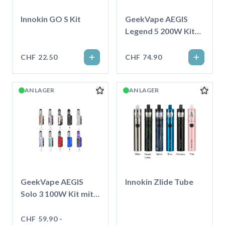
Innokin GO S Kit
GeekVape AEGIS
Legend 5 200W Kit
mit Z-Subohm Tank
CHF 22.50
CHF 74.90
AN LAGER
AN LAGER
GeekVape AEGIS
Innokin Zlide Tube
Solo 3 100W Kit mit
Z-Subohm Tank
CHF 59.90 -