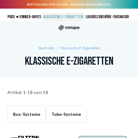
BESTELLUNG VOR 16 UHR - VERSAND AM SELBEN TAG.
Direkt zum Inhalt
Pods ★
Einweg-Vapes
Klassische E-Zigaretten
Liquids
Zubehör
E-Shisha
CBD
Startseite
/
Klassische E-Zigaretten
Klassische E-Zigaretten
Artikel
1-18 von
18
Box-Systeme
Tube-Systeme