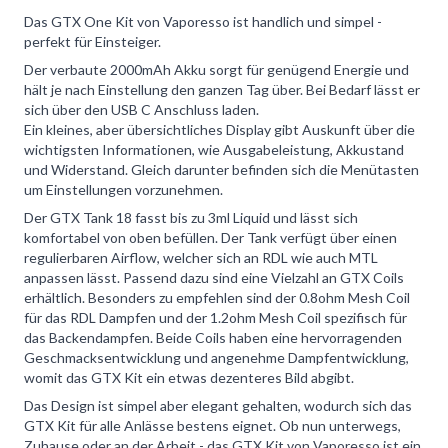
Das GTX One Kit von Vaporesso ist handlich und simpel -
perfekt für Einsteiger.
Der verbaute 2000mAh Akku sorgt für genügend Energie und
hält je nach Einstellung den ganzen Tag über. Bei Bedarf lässt er
sich über den USB C Anschluss laden.
Ein kleines, aber übersichtliches Display gibt Auskunft über die
wichtigsten Informationen, wie Ausgabeleistung, Akkustand
und Widerstand. Gleich darunter befinden sich die Menütasten
um Einstellungen vorzunehmen.
Der GTX Tank 18 fasst bis zu 3ml Liquid und lässt sich
komfortabel von oben befüllen. Der Tank verfügt über einen
regulierbaren Airflow, welcher sich an RDL wie auch MTL
anpassen lässt. Passend dazu sind eine Vielzahl an GTX Coils
erhältlich. Besonders zu empfehlen sind der 0.8ohm Mesh Coil
für das RDL Dampfen und der 1.2ohm Mesh Coil spezifisch für
das Backendampfen. Beide Coils haben eine hervorragenden
Geschmacksentwicklung und angenehme Dampfentwicklung,
womit das GTX Kit ein etwas dezenteres Bild abgibt.
Das Design ist simpel aber elegant gehalten, wodurch sich das
GTX Kit für alle Anlässe bestens eignet. Ob nun unterwegs,
Zuhause oder an der Arbeit - das GTX Kit von Vaporesso ist ein