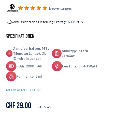
Benachrichtigungsformular für Wiederverfügbarkeit abonnie
Bewertungen
voraussichtliche Lieferung:
Freitag 07.08.2026
Spezifikationen
Dampfverhalten: MTL
Akkutyp: intern
(Mund zu Lunge), DL
verbaut
(Direkt in Lunge)
mAh: 2000 mAh
Leistung: 5 - 40 Watt
Füllmenge: 3 ml
MEHR ANZEIGEN
CHF 29.00
Inkl. MwSt.