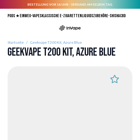
BESTELLUNG VOR 16 UHR - VERSAND AM SELBEN TAG.
Direkt zum Inhalt
Pods ★
Einweg-Vapes
Klassische E-Zigaretten
Liquids
Zubehör
E-Shisha
CBD
Startseite
/
Geekvape T200 Kit, Azure Blue
Geekvape T200 Kit, Azure Blue