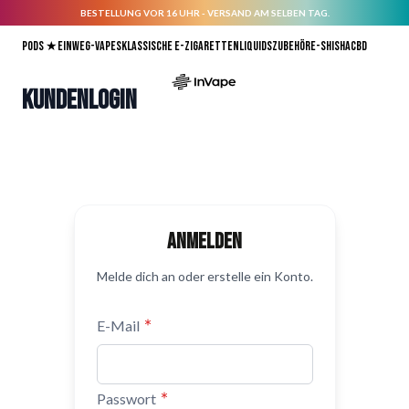
BESTELLUNG VOR 16 UHR - VERSAND AM SELBEN TAG.
Direkt zum Inhalt
Pods ★
Einweg-Vapes
Klassische E-Zigaretten
Liquids
Zubehör
E-Shisha
CBD
Kundenlogin
Anmelden
Melde dich an oder erstelle ein Konto.
E-Mail
Passwort