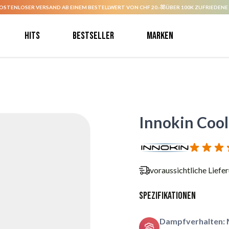
OSTENLOSER VERSAND AB EINEM BESTELLWERT VON CHF 20.-
ÜBER 100K ZUFRIEDENE
Hits
Bestseller
Marken
Innokin Cool
voraussichtliche Liefe
Spezifikationen
Dampfverhalten: 