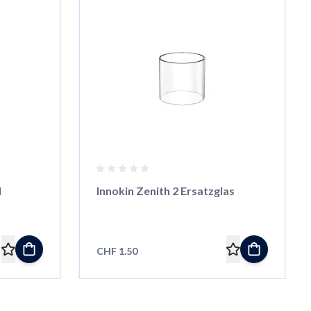
l
Innokin Zenith 2 Ersatzglas
CHF 1.50