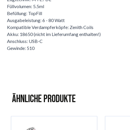
Füllvolumen: 5.5ml
Befüllung: TopFill
Ausgabeleistung: 6 - 80 Watt
Kompatible Verdampferköpfe: Zenith Coils
Akku: 18650 (nicht im Lieferumfang enthalten!)
Anschluss: USB-C
Gewinde: 510
Ähnliche Produkte
Das Navigieren durch die Elemente des Karussells ist mit der 
Karussell überspringen
Zur Karussell-Navigation