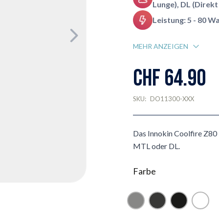
Lunge), DL (Direkt
Leistung: 5 - 80 W
MEHR ANZEIGEN
CHF 64.90
SKU:
DO11300-XXX
Das Innokin Coolfire Z80 
MTL oder DL.
Farbe
Grau
Gunmetal
Schwarz
Weis