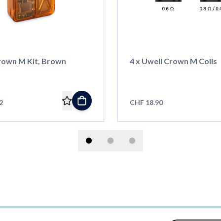
rown M Kit, Brown
4 x Uwell Crown M Coils
2
CHF 18.90