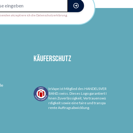
enden akzeptiere ich die Datenschutzerklärung.
Käuferschutz
le
InVape ist Mitglied des HANDELSVER
BAND.swiss. Dieses Logo garantiert I
hnen Zuverlässigkeit, Vertrauenswü
rdigkeit sowie eine faire und transpa
rente Auftragsabwicklung.