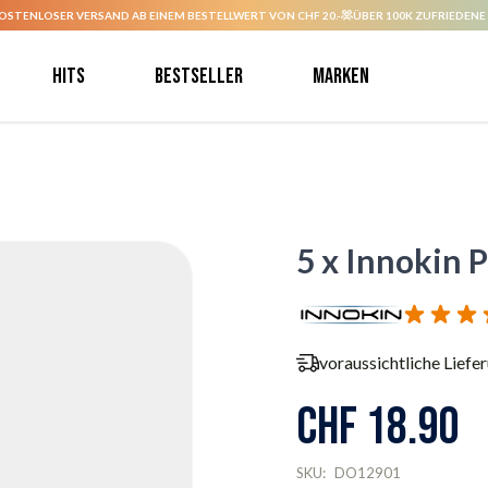
OSTENLOSER VERSAND AB EINEM BESTELLWERT VON CHF 20.-
ÜBER 100K ZUFRIEDENE
Hits
Bestseller
Marken
5 x Innokin 
voraussichtliche Liefe
CHF 18.90
SKU:
DO12901