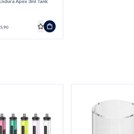
 Endura Apex 3ml Tank
5.90