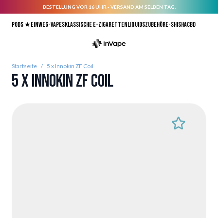
BESTELLUNG VOR 16 UHR - VERSAND AM SELBEN TAG.
Direkt zum Inhalt
Pods ★
Einweg-Vapes
Klassische E-Zigaretten
Liquids
Zubehör
E-Shisha
CBD
Startseite
/
5 x Innokin ZF Coil
5 x Innokin ZF Coil