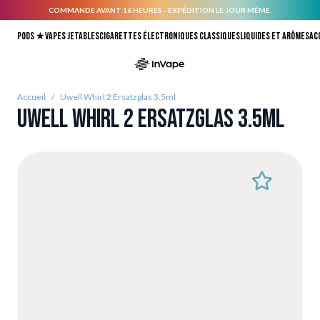
COMMANDE AVANT 16 HEURES - EXPÉDITION LE JOUR MÊME.
Allez au contenu
Pods ★
Vapes jetables
Cigarettes électroniques classiques
Liquides et arômes
Ac
Accueil
/
Uwell Whirl 2 Ersatzglas 3.5ml
Uwell Whirl 2 Ersatzglas 3.5ml