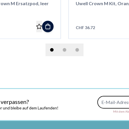
rown M Ersatzpod, leer
Uwell Crown M Kit, Ora
CHF 36.72
E-Mail-Adresse
 verpassen?
r und bleibe auf dem Laufenden!
Mit dem Abs