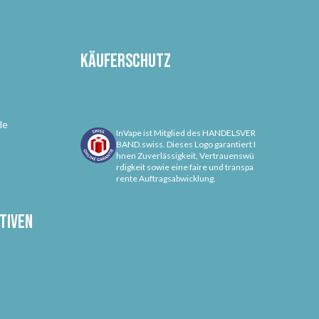
Käuferschutz
le
InVape ist Mitglied des HANDELSVER
BAND.swiss. Dieses Logo garantiert I
hnen Zuverlässigkeit, Vertrauenswü
rdigkeit sowie eine faire und transpa
rente Auftragsabwicklung.
tiven