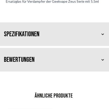
Ersatzglas für Verdampfer der Geekvape Zeus Serie mit 5.5ml
Spezifikationen
Bewertungen
Ähnliche Produkte
Das Navigieren durch die Elemente des Karussells ist mit der 
Karussell überspringen