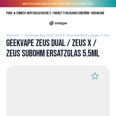
BESTELLUNG VOR 16 UHR - VERSAND AM SELBEN TAG.
Direkt zum Inhalt
Pods ★
Einweg-Vapes
Klassische E-Zigaretten
Liquids
Zubehör
E-Shisha
CBD
Startseite
/
Geekvape Zeus Dual / Zeus X / Zeus Subohm Ersatzglas 5.5ml
Geekvape Zeus Dual / Zeus X /
Zeus Subohm Ersatzglas 5.5ml