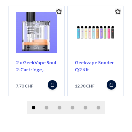
2 x GeekVape Soul
Geekvape Sonder
2-Cartridge,
Q2 Kit
0.6ohm, 4ml
7,70 CHF
12,90 CHF