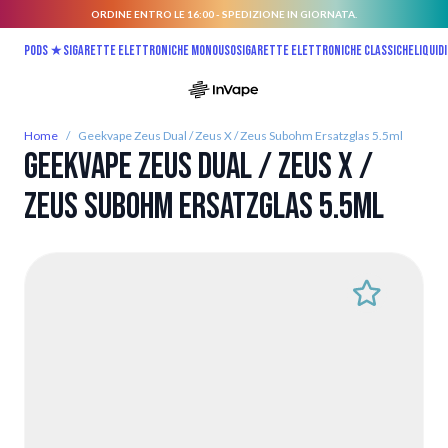
ORDINE ENTRO LE 16:00 - SPEDIZIONE IN GIORNATA.
Salta al contenuto
Pods ★
Sigarette elettroniche monouso
Sigarette elettroniche classiche
Liquidi
Home
/
Geekvape Zeus Dual / Zeus X / Zeus Subohm Ersatzglas 5.5ml
Geekvape Zeus Dual / Zeus X /
Zeus Subohm Ersatzglas 5.5ml