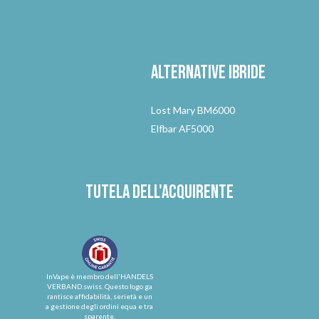
Alternative
ibride
Lost Mary BM6000
Elfbar AF5000
Tutela dell'acquirente
InVape è membro dell'HANDELS
VERBAND.swiss. Questo logo ga
rantisce affidabilità, serietà e un
a gestione degli ordini equa e tra
sparente.