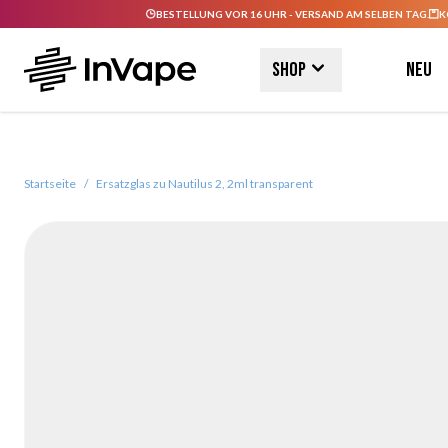
BESTELLUNG VOR 16 UHR - VERSAND AM SELBEN TAG.
K
Direkt zum Inhalt
Shop
Neu
Startseite
/
Ersatzglas zu Nautilus 2, 2ml transparent