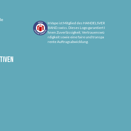
le
InVape ist Mitglied des HANDELSVER
BAND.swiss. Dieses Logo garantiert I
hnen Zuverlässigkeit, Vertrauenswü
rdigkeit sowie eine faire und transpa
rente Auftragsabwicklung.
tiven