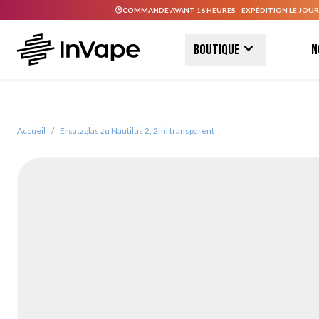
COMMANDE AVANT 16 HEURES - EXPÉDITION LE JOUR
Allez au contenu
Boutique
N
Accueil
/
Ersatzglas zu Nautilus 2, 2ml transparent