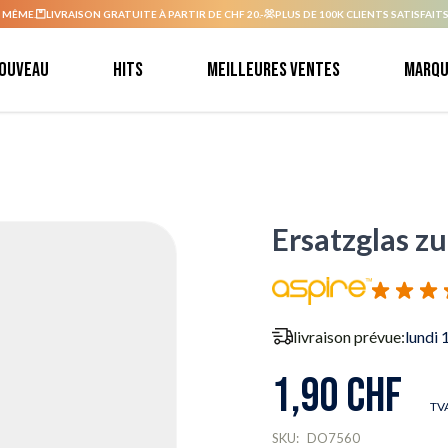
 MÊME.
LIVRAISON GRATUITE À PARTIR DE CHF 20.-
PLUS DE 100K CLIENTS SATISFAITS
ouveau
Hits
Meilleures ventes
Marqu
Ersatzglas zu
livraison prévue:
lundi 
1,90 CHF
TVA
SKU:
DO7560