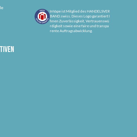
le
InVape ist Mitglied des HANDELSVER
BAND.swiss. Dieses Logo garantiert I
hnen Zuverlässigkeit, Vertrauenswü
rdigkeit sowie eine faire und transpa
rente Auftragsabwicklung.
tiven