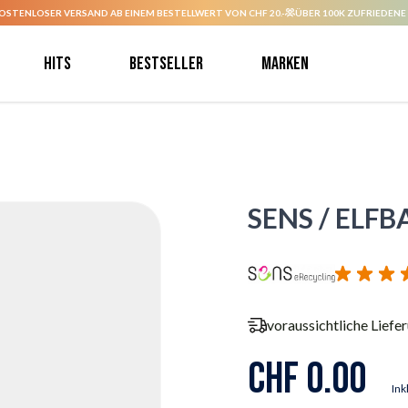
OSTENLOSER VERSAND AB EINEM BESTELLWERT VON CHF 20.-
ÜBER 100K ZUFRIEDENE
Hits
Bestseller
Marken
SENS / ELFBA
voraussichtliche Liefe
CHF 0.00
Ink