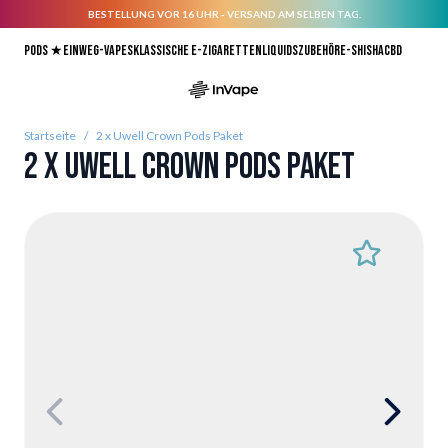
BESTELLUNG VOR 16 UHR - VERSAND AM SELBEN TAG.
Direkt zum Inhalt
Pods ★
Einweg-Vapes
Klassische E-Zigaretten
Liquids
Zubehör
E-Shisha
CBD
Startseite
/
2 x Uwell Crown Pods Paket
2 x Uwell Crown Pods Paket