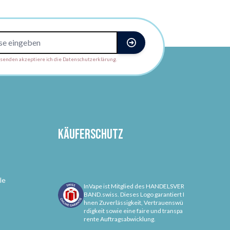
enden akzeptiere ich die Datenschutzerklärung.
Käuferschutz
le
InVape ist Mitglied des HANDELSVER
BAND.swiss. Dieses Logo garantiert I
hnen Zuverlässigkeit, Vertrauenswü
rdigkeit sowie eine faire und transpa
rente Auftragsabwicklung.