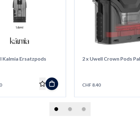
ll Kalmia Ersatzpods
2 x Uwell Crown Pods Pa
0
CHF 8.40