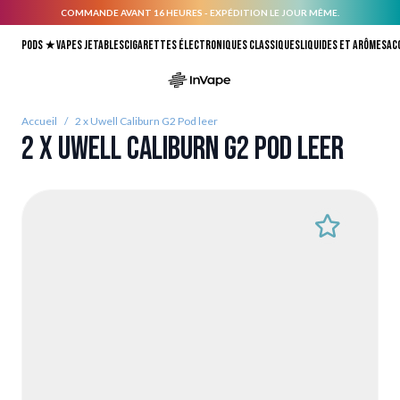
COMMANDE AVANT 16 HEURES - EXPÉDITION LE JOUR MÊME.
Allez au contenu
Pods ★
Vapes jetables
Cigarettes électroniques classiques
Liquides et arômes
Ac
Accueil
/
2 x Uwell Caliburn G2 Pod leer
2 x Uwell Caliburn G2 Pod leer