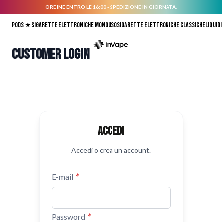
ORDINE ENTRO LE 16:00 - SPEDIZIONE IN GIORNATA.
Salta al contenuto
Pods ★
Sigarette elettroniche monouso
Sigarette elettroniche classiche
Liquidi
Customer Login
Accedi
Accedi o crea un account.
E-mail
Password