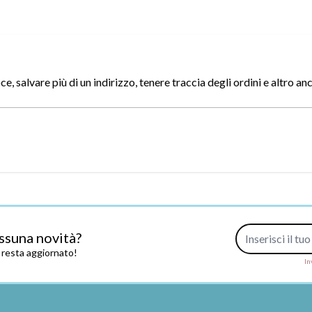
, salvare più di un indirizzo, tenere traccia degli ordini e altro an
Indirizzo e-mail
ssuna novità?
e resta aggiornato!
In