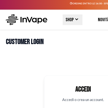
ORDINE ENTRO LE 16:00 - SP
Salta al contenuto
Shop
Novit
Customer Login
Accedi
Accedi o crea un account.