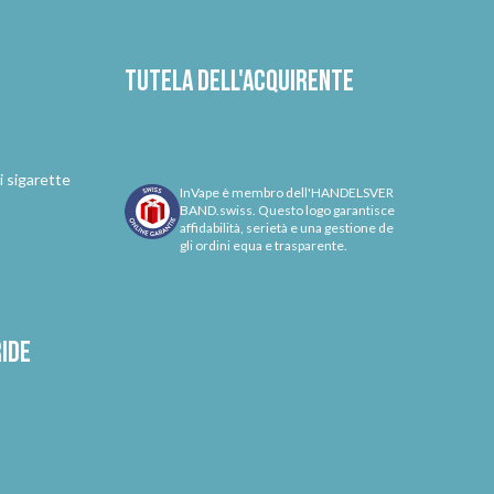
Tutela dell'acquirente
i sigarette
InVape è membro dell'HANDELSVER
BAND.swiss. Questo logo garantisce
affidabilità, serietà e una gestione de
gli ordini equa e trasparente.
ride