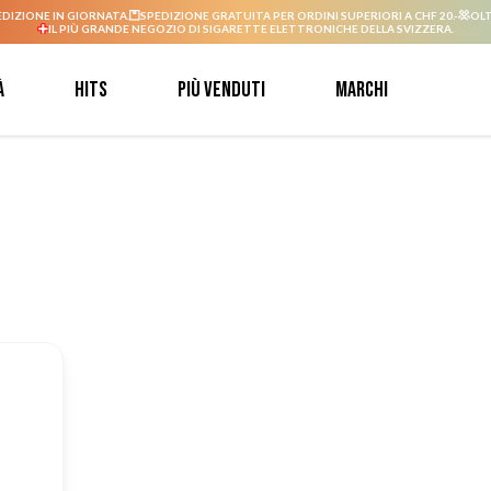
EDIZIONE IN GIORNATA.
SPEDIZIONE GRATUITA PER ORDINI SUPERIORI A CHF 20.-
OLT
IL PIÙ GRANDE NEGOZIO DI SIGARETTE ELETTRONICHE DELLA SVIZZERA.
à
Hits
Più venduti
Marchi