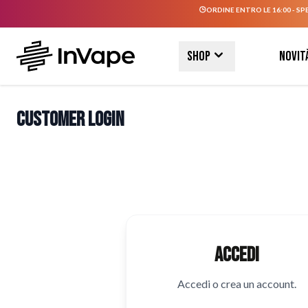
ORDINE ENTRO LE 16:00 - SP
Salta al contenuto
Shop
Novit
Customer Login
Accedi
Accedi o crea un account.