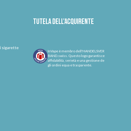
Tutela dell'acquirente
i sigarette
InVape è membro dell'HANDELSVER
BAND.swiss. Questo logo garantisce
affidabilità, serietà e una gestione de
gli ordini equa e trasparente.