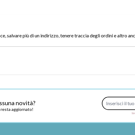
, salvare più di un indirizzo, tenere traccia degli ordini e altro an
Indirizzo e-mail
ssuna novità?
e resta aggiornato!
In