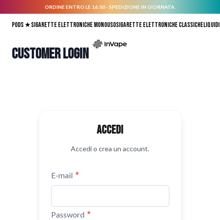
ORDINE ENTRO LE 16:00 - SPEDIZIONE IN GIORNATA.
Salta al contenuto
Pods ★
Sigarette elettroniche monouso
Sigarette elettroniche classiche
Liquidi
Customer Login
Accedi
Accedi o crea un account.
E-mail
Password