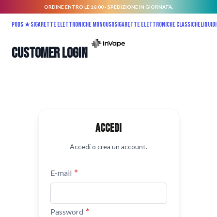
ORDINE ENTRO LE 16:00 - SPEDIZIONE IN GIORNATA.
Salta al contenuto
Pods ★
Sigarette elettroniche monouso
Sigarette elettroniche classiche
Liquidi
Customer Login
Accedi
Accedi o crea un account.
E-mail
Password