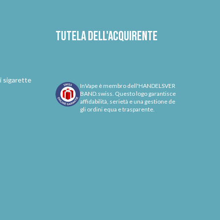
Tutela dell'acquirente
i sigarette
InVape è membro dell'HANDELSVER
BAND.swiss. Questo logo garantisce
affidabilità, serietà e una gestione de
gli ordini equa e trasparente.