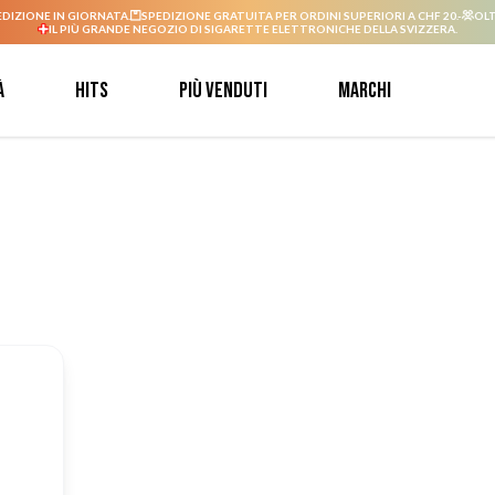
EDIZIONE IN GIORNATA.
SPEDIZIONE GRATUITA PER ORDINI SUPERIORI A CHF 20.-
OLT
IL PIÙ GRANDE NEGOZIO DI SIGARETTE ELETTRONICHE DELLA SVIZZERA.
à
Hits
Più venduti
Marchi