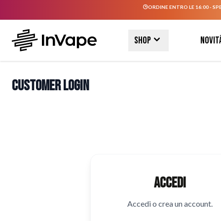
ORDINE ENTRO LE 16:00 - SP
Salta al contenuto
Shop
Novit
Customer Login
Accedi
Accedi o crea un account.