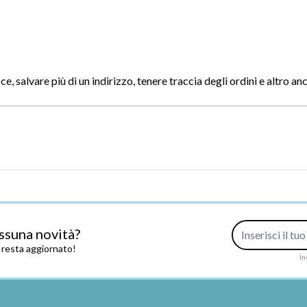
, salvare più di un indirizzo, tenere traccia degli ordini e altro an
Indirizzo e-mail
ssuna novità?
e resta aggiornato!
In